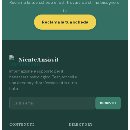
Reclama la tua scheda e fatti trovare da chi ha bisogno di
te.
Reclama la tua scheda
NienteAnsia.it
Informazione e supporto per il
benessere psicologico. Test, articoli e
una directory di professionisti in tutta
Italia.
ISCRIVITI
CONTENUTI
DIRECTORY