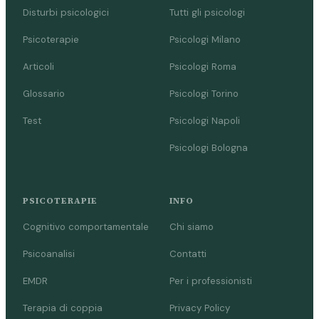
Disturbi psicologici
Tutti gli psicologi
Psicoterapie
Psicologi Milano
Articoli
Psicologi Roma
Glossario
Psicologi Torino
Test
Psicologi Napoli
Psicologi Bologna
PSICOTERAPIE
INFO
Cognitivo comportamentale
Chi siamo
Psicoanalisi
Contatti
EMDR
Per i professionisti
Terapia di coppia
Privacy Policy