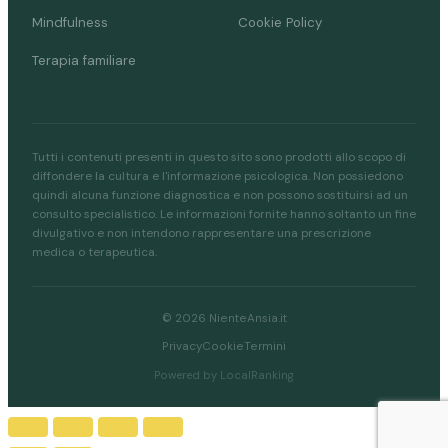
Mindfulness
Cookie Policy
Terapia familiare
Tutti i contenuti presenti in questo sito sono prodotti allo scopo di
diffondere la cultura e l'informazione psicologica. Non possiedono
quindi alcuna funzione diagnostica e non possono sostituirsi ad un
consulto specialistico. Le informazioni fornite hanno soltanto un fine
divulgativo e non intendono rappresentare una prescrizione
medica o terapeutica.
© 2026 NienteAnsia.it
Privacy
Cookie
Termini
Powered by LocalRanking