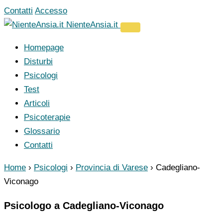
Vai
Contatti
Accesso
al
NienteAnsia.it
contenuto
Homepage
Disturbi
Psicologi
Test
Articoli
Psicoterapie
Glossario
Contatti
Home
›
Psicologi
›
Provincia di Varese
›
Cadegliano-
Viconago
Psicologo a Cadegliano-Viconago