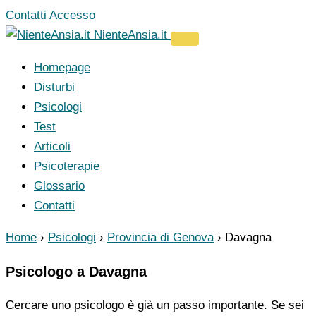
Vai
Contatti
Accesso
al
NienteAnsia.it
contenuto
Homepage
Disturbi
Psicologi
Test
Articoli
Psicoterapie
Glossario
Contatti
Home
›
Psicologi
›
Provincia di Genova
›
Davagna
Psicologo a Davagna
Cercare uno psicologo è già un passo importante. Se sei