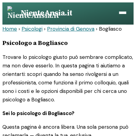
Vai
NienteAnsia.it
al
contenuto
Home
›
Psicologi
›
Provincia di Genova
›
Bogliasco
Psicologo a Bogliasco
Trovare lo psicologo giusto può sembrare complicato,
ma non deve esserlo. In questa pagina ti aiutiamo a
orientarti: scopri quando ha senso rivolgersi a un
professionista, come funziona il primo colloquio, quali
sono i costi e le opzioni disponibili per chi cerca uno
psicologo a Bogliasco.
Sei lo psicologo di Bogliasco?
Questa pagina è ancora libera. Una sola persona può
reclamarla — diventa la tua, esclusiva.