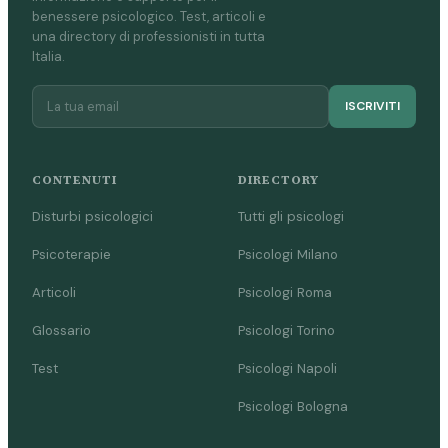
benessere psicologico. Test, articoli e
una directory di professionisti in tutta
Italia.
ISCRIVITI
CONTENUTI
DIRECTORY
Disturbi psicologici
Tutti gli psicologi
Psicoterapie
Psicologi Milano
Articoli
Psicologi Roma
Glossario
Psicologi Torino
Test
Psicologi Napoli
Psicologi Bologna