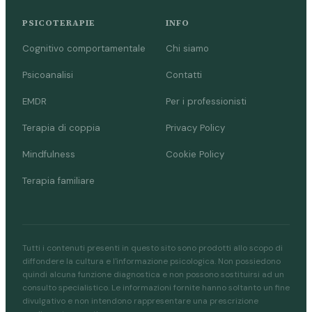
PSICOTERAPIE
INFO
Cognitivo comportamentale
Chi siamo
Psicoanalisi
Contatti
EMDR
Per i professionisti
Terapia di coppia
Privacy Policy
Mindfulness
Cookie Policy
Terapia familiare
Tutti i contenuti presenti in questo sito sono prodotti allo scopo di
diffondere la cultura e l'informazione psicologica. Non possiedono
quindi alcuna funzione diagnostica e non possono sostituirsi ad un
consulto specialistico. Le informazioni fornite hanno soltanto un fine
divulgativo e non intendono rappresentare una prescrizione