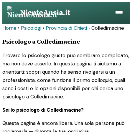
Vai
NienteAnsia.it
al
contenuto
Home
›
Psicologi
›
Provincia di Chieti
›
Colledimacine
Psicologo a Colledimacine
Trovare lo psicologo giusto può sembrare complicato,
ma non deve esserlo. In questa pagina ti aiutiamo a
orientarti: scopri quando ha senso rivolgersi a un
professionista, come funziona il primo colloquio, quali
sono i costi e le opzioni disponibili per chi cerca uno
psicologo a Colledimacine.
Sei lo psicologo di Colledimacine?
Questa pagina è ancora libera. Una sola persona può
reclamarla — diventa la tua, esclusiva.