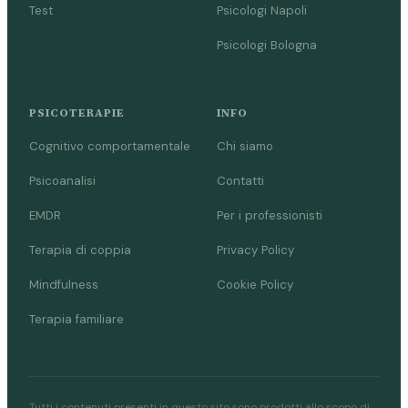
Test
Psicologi Napoli
Psicologi Bologna
PSICOTERAPIE
INFO
Cognitivo comportamentale
Chi siamo
Psicoanalisi
Contatti
EMDR
Per i professionisti
Terapia di coppia
Privacy Policy
Mindfulness
Cookie Policy
Terapia familiare
Tutti i contenuti presenti in questo sito sono prodotti allo scopo di