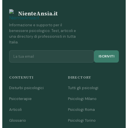
NienteAnsia.it
Informazione e supporto per il
benessere psicologico. Test, articoli e
una directory di professionisti in tutta
Italia.
ISCRIVITI
CONTENUTI
DIRECTORY
Disturbi psicologici
Tutti gli psicologi
Psicoterapie
Psicologi Milano
Articoli
Psicologi Roma
Glossario
Psicologi Torino