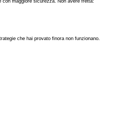
ere con maggiore sicurezza. Non avere fretta:
trategie che hai provato finora non funzionano.