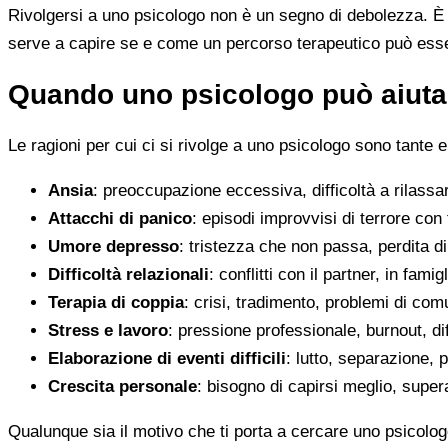
Rivolgersi a uno psicologo non è un segno di debolezza. È u
serve a capire se e come un percorso terapeutico può esser
Quando uno psicologo può aiutar
Le ragioni per cui ci si rivolge a uno psicologo sono tante e
Ansia
: preoccupazione eccessiva, difficoltà a rilassa
Attacchi di panico
: episodi improvvisi di terrore con 
Umore depresso
: tristezza che non passa, perdita 
Difficoltà relazionali
: conflitti con il partner, in fami
Terapia di coppia
: crisi, tradimento, problemi di co
Stress e lavoro
: pressione professionale, burnout, diff
Elaborazione di eventi difficili
: lutto, separazione, p
Crescita personale
: bisogno di capirsi meglio, super
Qualunque sia il motivo che ti porta a cercare uno psicolog