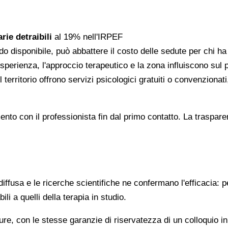
rie detraibili
al 19% nell'IRPEF
do disponibile, può abbattere il costo delle sedute per chi h
l'esperienza, l'approccio terapeutico e la zona influiscono sul
 territorio offrono servizi psicologici gratuiti o convenzion
gomento con il professionista fin dal primo contatto. La trasp
ffusa e le ricerche scientifiche ne confermano l'efficacia: p
ili a quelli della terapia in studio.
re, con le stesse garanzie di riservatezza di un colloquio i