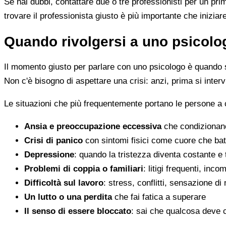
Se hai dubbi, contattare due o tre professionisti per un pr
trovare il professionista giusto è più importante che iniziar
Quando rivolgersi a uno psicolog
Il momento giusto per parlare con uno psicologo è quando s
Non c'è bisogno di aspettare una crisi: anzi, prima si inter
Le situazioni che più frequentemente portano le persone 
Ansia e preoccupazione eccessiva
che condizionano
Crisi di panico
con sintomi fisici come cuore che batt
Depressione
: quando la tristezza diventa costante e
Problemi di coppia o familiari
: litigi frequenti, inc
Difficoltà sul lavoro
: stress, conflitti, sensazione di
Un lutto o una perdita
che fai fatica a superare
Il senso di essere bloccato
: sai che qualcosa deve 