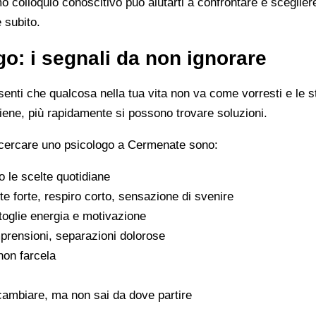
imo colloquio conoscitivo può aiutarti a confrontare e scegli
e subito.
o: i segnali da non ignorare
enti che qualcosa nella tua vita non va come vorresti e le s
viene, più rapidamente si possono trovare soluzioni.
a cercare uno psicologo a Cermenate sono:
 le scelte quotidiane
e forte, respiro corto, sensazione di svenire
 toglie energia e motivazione
omprensioni, separazioni dolorose
 non farcela
cambiare, ma non sai da dove partire