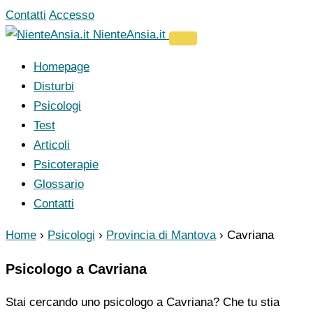
Vai
Contatti
Accesso
al
NienteAnsia.it
contenuto
Homepage
Disturbi
Psicologi
Test
Articoli
Psicoterapie
Glossario
Contatti
Home
›
Psicologi
›
Provincia di Mantova
›
Cavriana
Psicologo a Cavriana
Stai cercando uno psicologo a Cavriana? Che tu stia