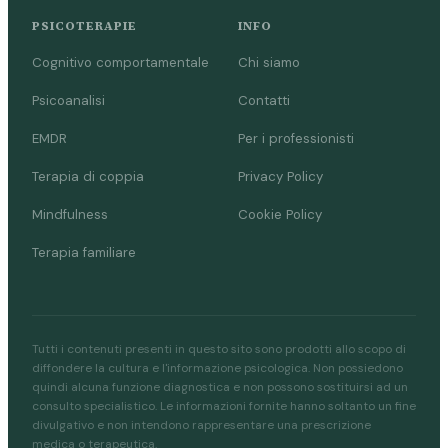
PSICOTERAPIE
INFO
Cognitivo comportamentale
Chi siamo
Psicoanalisi
Contatti
EMDR
Per i professionisti
Terapia di coppia
Privacy Policy
Mindfulness
Cookie Policy
Terapia familiare
Tutti i contenuti presenti in questo sito sono prodotti allo scopo di
diffondere la cultura e l'informazione psicologica. Non possiedono
quindi alcuna funzione diagnostica e non possono sostituirsi ad un
consulto specialistico. Le informazioni fornite hanno soltanto un fine
divulgativo e non intendono rappresentare una prescrizione
medica o terapeutica.