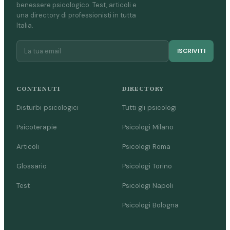
benessere psicologico. Test, articoli e
una directory di professionisti in tutta
Italia.
ISCRIVITI
CONTENUTI
DIRECTORY
Disturbi psicologici
Tutti gli psicologi
Psicoterapie
Psicologi Milano
Articoli
Psicologi Roma
Glossario
Psicologi Torino
Test
Psicologi Napoli
Psicologi Bologna