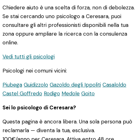
Chiedere aiuto è una scelta di forza, non di debolezza.
Se stai cercando uno psicologo a Ceresara, puoi
consultare gli altri professionisti disponibili nella tua
zona oppure ampliare la ricerca con la consulenza
online.
Vedi tutti gli psicologi
Psicologi nei comuni vicini:
Piubega
Guidizzolo
Gazoldo degli Ippoliti
Casaloldo
Castel Goffredo
Rodigo
Medole
Goito
Sei lo psicologo di Ceresara?
Questa pagina è ancora libera. Una sola persona può
reclamarla — diventa la tua, esclusiva.
100€/anno
per Ceresara. Attiva entro 48 ore.