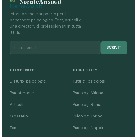
NienteAnsia.it
Informazione e supporto per il
benessere psicologico. Test, articoli e
una directory di professionisti in tutta
Italia.
ISCRIVITI
CONTENUTI
DIRECTORY
Disturbi psicologici
Tutti gli psicologi
Psicoterapie
Psicologi Milano
Articoli
Psicologi Roma
Glossario
Psicologi Torino
Test
Psicologi Napoli