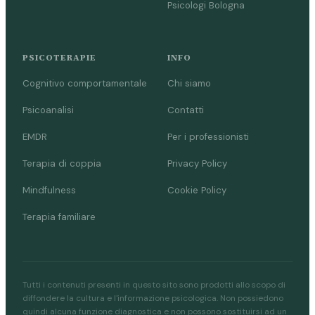
Psicologi Bologna
PSICOTERAPIE
INFO
Cognitivo comportamentale
Chi siamo
Psicoanalisi
Contatti
EMDR
Per i professionisti
Terapia di coppia
Privacy Policy
Mindfulness
Cookie Policy
Terapia familiare
Tutti i contenuti presenti in questo sito sono prodotti allo scopo di
diffondere la cultura e l'informazione psicologica. Non possiedono
quindi alcuna funzione diagnostica e non possono sostituirsi ad un