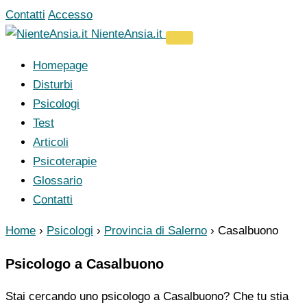
Vai
Contatti
Accesso
al
NienteAnsia.it
contenuto
Homepage
Disturbi
Psicologi
Test
Articoli
Psicoterapie
Glossario
Contatti
Home
›
Psicologi
›
Provincia di Salerno
›
Casalbuono
Psicologo a Casalbuono
Stai cercando uno psicologo a Casalbuono? Che tu stia