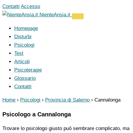
Vai
Contatti
Accesso
al
NienteAnsia.it
contenuto
Homepage
Disturbi
Psicologi
Test
Articoli
Psicoterapie
Glossario
Contatti
Home
›
Psicologi
›
Provincia di Salerno
›
Cannalonga
Psicologo a Cannalonga
Trovare lo psicologo giusto può sembrare complicato, ma