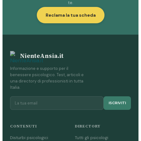
te.
Reclama la tua scheda
NienteAnsia.it
Informazione e supporto per il
benessere psicologico. Test, articoli e
una directory di professionisti in tutta
Italia.
ISCRIVITI
CONTENUTI
DIRECTORY
Disturbi psicologici
Tutti gli psicologi