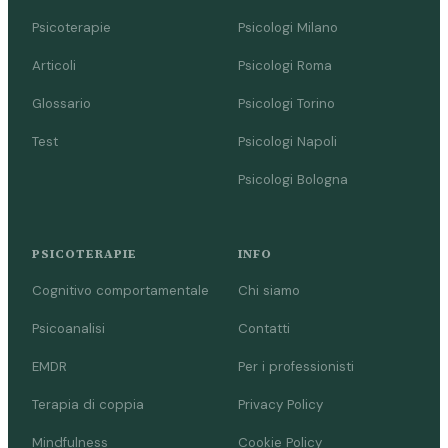
Psicoterapie
Psicologi Milano
Articoli
Psicologi Roma
Glossario
Psicologi Torino
Test
Psicologi Napoli
Psicologi Bologna
PSICOTERAPIE
INFO
Cognitivo comportamentale
Chi siamo
Psicoanalisi
Contatti
EMDR
Per i professionisti
Terapia di coppia
Privacy Policy
Mindfulness
Cookie Policy