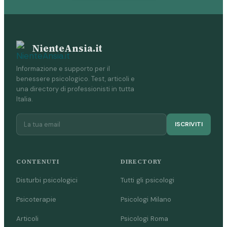
NienteAnsia.it
Informazione e supporto per il
benessere psicologico. Test, articoli e
una directory di professionisti in tutta
Italia.
ISCRIVITI
CONTENUTI
DIRECTORY
Disturbi psicologici
Tutti gli psicologi
Psicoterapie
Psicologi Milano
Articoli
Psicologi Roma