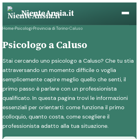
Vai
NienteAnsia.it
al
contenuto
Home
›
Psicologi
›
Provincia di Torino
›
Caluso
Psicologo a Caluso
Stai cercando uno psicologo a Caluso? Che tu stia
attraversando un momento difficile o voglia
semplicemente capire meglio quello che senti, il
primo passo è parlare con un professionista
qualificato. In questa pagina trovi le informazioni
essenziali per orientarti: come funziona il primo
colloquio, quanto costa, come scegliere il
professionista adatto alla tua situazione.