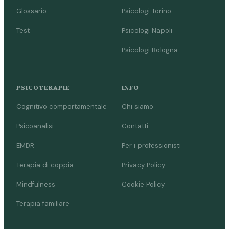
Glossario
Psicologi Torino
Test
Psicologi Napoli
Psicologi Bologna
PSICOTERAPIE
INFO
Cognitivo comportamentale
Chi siamo
Psicoanalisi
Contatti
EMDR
Per i professionisti
Terapia di coppia
Privacy Policy
Mindfulness
Cookie Policy
Terapia familiare