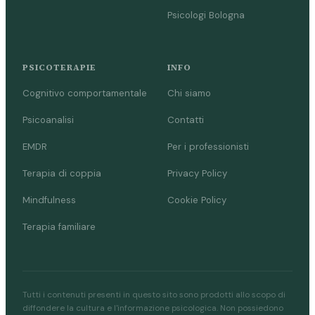
Psicologi Bologna
PSICOTERAPIE
INFO
Cognitivo comportamentale
Chi siamo
Psicoanalisi
Contatti
EMDR
Per i professionisti
Terapia di coppia
Privacy Policy
Mindfulness
Cookie Policy
Terapia familiare
Tutti i contenuti presenti in questo sito sono prodotti allo scopo di
diffondere la cultura e l'informazione psicologica. Non possiedono