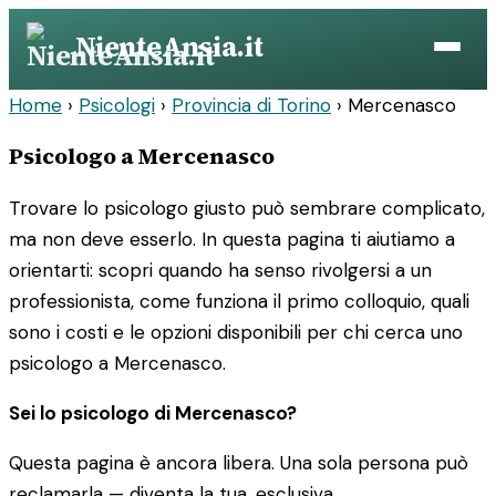
Vai
NienteAnsia.it
al
contenuto
Home
›
Psicologi
›
Provincia di Torino
›
Mercenasco
Psicologo a Mercenasco
Trovare lo psicologo giusto può sembrare complicato,
ma non deve esserlo. In questa pagina ti aiutiamo a
orientarti: scopri quando ha senso rivolgersi a un
professionista, come funziona il primo colloquio, quali
sono i costi e le opzioni disponibili per chi cerca uno
psicologo a Mercenasco.
Sei lo psicologo di Mercenasco?
Questa pagina è ancora libera. Una sola persona può
reclamarla — diventa la tua, esclusiva.