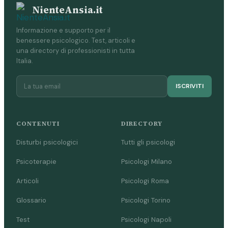
NienteAnsia.it
Informazione e supporto per il
benessere psicologico. Test, articoli e
una directory di professionisti in tutta
Italia.
ISCRIVITI
CONTENUTI
DIRECTORY
Disturbi psicologici
Tutti gli psicologi
Psicoterapie
Psicologi Milano
Articoli
Psicologi Roma
Glossario
Psicologi Torino
Test
Psicologi Napoli