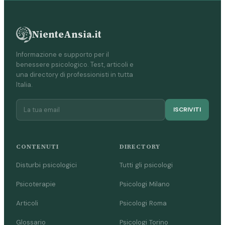
NienteAnsia.it
Informazione e supporto per il
benessere psicologico. Test, articoli e
una directory di professionisti in tutta
Italia.
ISCRIVITI
CONTENUTI
DIRECTORY
Disturbi psicologici
Tutti gli psicologi
Psicoterapie
Psicologi Milano
Articoli
Psicologi Roma
Glossario
Psicologi Torino