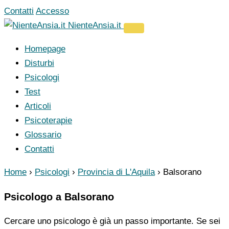
Vai
Contatti
Accesso
al
NienteAnsia.it
contenuto
Homepage
Disturbi
Psicologi
Test
Articoli
Psicoterapie
Glossario
Contatti
Home
›
Psicologi
›
Provincia di L'Aquila
›
Balsorano
Psicologo a Balsorano
Cercare uno psicologo è già un passo importante. Se sei