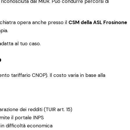
riconosciuta dal MIUR. Può condurre percorsi di
psichiatra opera anche presso il
CSM della ASL Frosinone
pia.
adatta al tuo caso.
o
to tariffario CNOP). Il costo varia in base alla
razione dei redditi (TUIR art. 15)
mite il portale INPS
 in difficoltà economica