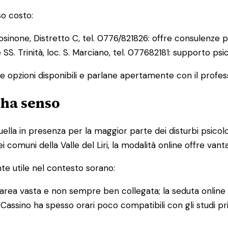
so costo:
sinone, Distretto C, tel. 0776/821826: offre consulenze p
S. Trinità, loc. S. Marciano, tel. 077682181: supporto psi
e opzioni disponibili e parlane apertamente con il profess
 ha senso
uella in presenza per la maggior parte dei disturbi psicol
ei comuni della Valle del Liri, la modalità online offre vant
nte utile nel contesto sorano:
'area vasta e non sempre ben collegata; la seduta online 
assino ha spesso orari poco compatibili con gli studi priva