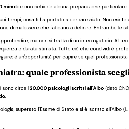
0 minuti
e non richiede alcuna preparazione particolar
i tuoi tempi, cosa ti ha portato a cercare aiuto. Non esist
ione di malessere che faticano a definire. Entrambe le si
ofondire, ma non si tratta di un interrogatorio. Al termin
requenza e durata stimata. Tutto ciò che condividi è prote
eguire: è un'opportunità per capire se quel professionist
hiatra: quale professionista scegl
ci sono circa
120.000 psicologi iscritti all'Albo
(dato CNOP)
zio
.
ogia, superato l'Esame di Stato e si è iscritto all'Albo (L