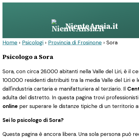
Vai
al
contenuto
NienteAnsia.it
Home
›
Psicologi
›
Provincia di Frosinone
›
Sora
Psicologo a Sora
Sora, con circa 26.000 abitanti nella Valle del Liri, è il 
100.000 residenti distribuiti tra la media Valle del Liri
dall'industria cartaria e manifatturiera al terziario. Il
Cent
adulta del distretto. In questa pagina trovi professionisti
online
per superare le distanze tipiche di un territorio 
Sei lo psicologo di Sora?
Questa pagina è ancora libera. Una sola persona può rec