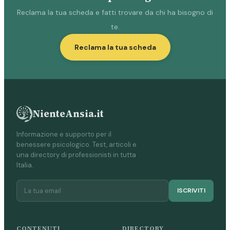
Reclama la tua scheda e fatti trovare da chi ha bisogno di
te.
Reclama la tua scheda
NienteAnsia.it
Informazione e supporto per il
benessere psicologico. Test, articoli e
una directory di professionisti in tutta
Italia.
ISCRIVITI
CONTENUTI
DIRECTORY