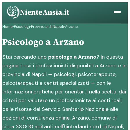
Vai
NienteAnsia.it
al
contenuto
Home
›
Psicologi
›
Provincia di Napoli
›
Arzano
Psicologo a Arzano
Stai cercando uno
psicologo a Arzano
? In questa
pagina trovi i professionisti disponibili a Arzano e in
provincia di Napoli — psicologi, psicoterapeute,
psicoterapeuti e centri specializzati — con le
informazioni pratiche per orientarti nella scelta: dai
criteri per valutare un professionista ai costi reali,
dalle risorse del Servizio Sanitario Nazionale alle
opzioni di consulenza online. Arzano, comune di
circa 33.000 abitanti nell'hinterland nord di Napoli,