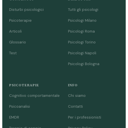
Disturbi psicologici
Tutti gli psicologi
Psicoterapie
Psicologi Milano
Articoli
Psicologi Roma
Glossario
Psicologi Torino
Test
Psicologi Napoli
Psicologi Bologna
PSICOTERAPIE
INFO
Cognitivo comportamentale
Chi siamo
Psicoanalisi
Contatti
EMDR
Per i professionisti