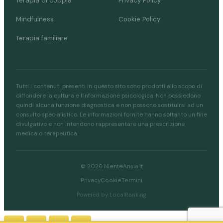
Terapia di coppia
Privacy Policy
Mindfulness
Cookie Policy
Terapia familiare
Tutti i contenuti presenti in questo sito sono prodotti allo scopo di
diffondere la cultura e l'informazione psicologica. Non possiedono
quindi alcuna funzione diagnostica e non possono sostituirsi ad un
consulto specialistico. Le informazioni fornite hanno soltanto un fine
divulgativo e non intendono rappresentare una prescrizione
medica o terapeutica.
© 2026 NienteAnsia.it
Privacy
Cookie
Termini
Powered by LocalRanking