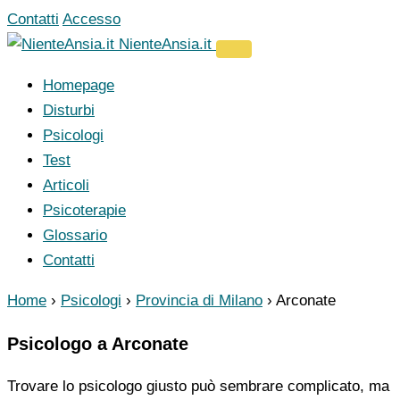
Vai
Contatti
Accesso
al
NienteAnsia.it
contenuto
Homepage
Disturbi
Psicologi
Test
Articoli
Psicoterapie
Glossario
Contatti
Home
›
Psicologi
›
Provincia di Milano
›
Arconate
Psicologo a Arconate
Trovare lo psicologo giusto può sembrare complicato, ma