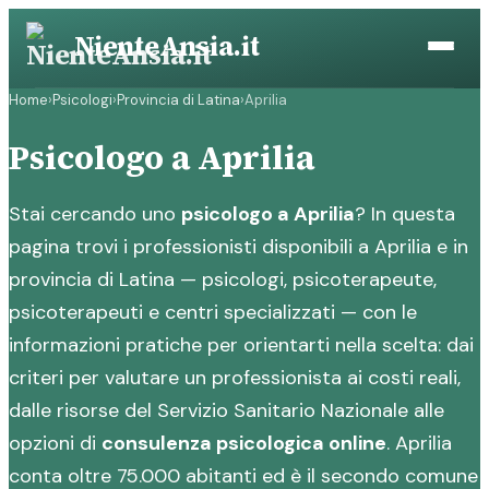
Vai
NienteAnsia.it
al
contenuto
Home
›
Psicologi
›
Provincia di Latina
›
Aprilia
Psicologo a Aprilia
Stai cercando uno
psicologo a Aprilia
? In questa
pagina trovi i professionisti disponibili a Aprilia e in
provincia di Latina — psicologi, psicoterapeute,
psicoterapeuti e centri specializzati — con le
informazioni pratiche per orientarti nella scelta: dai
criteri per valutare un professionista ai costi reali,
dalle risorse del Servizio Sanitario Nazionale alle
opzioni di
consulenza psicologica online
. Aprilia
conta oltre 75.000 abitanti ed è il secondo comune