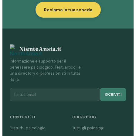
Reclama la tua scheda
NienteAnsia.it
Informazione e supporto per il
benessere psicologico. Test, articoli e
una directory di professionisti in tutta
Italia.
ISCRIVITI
CONTENUTI
DIRECTORY
Disturbi psicologici
Tutti gli psicologi