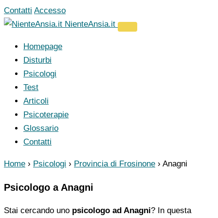
Vai
Contatti
Accesso
al
NienteAnsia.it
contenuto
Homepage
Disturbi
Psicologi
Test
Articoli
Psicoterapie
Glossario
Contatti
Home
›
Psicologi
›
Provincia di Frosinone
›
Anagni
Psicologo a Anagni
Stai cercando uno
psicologo ad Anagni
? In questa