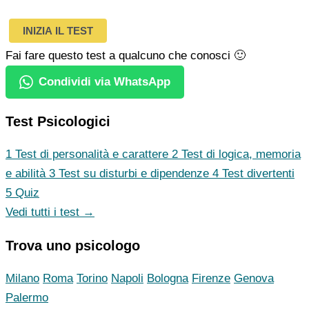
INIZIA IL TEST
Fai fare questo test a qualcuno che conosci 🙂
Condividi via WhatsApp
Test Psicologici
1
Test di personalità e carattere
2
Test di logica, memoria
e abilità
3
Test su disturbi e dipendenze
4
Test divertenti
5
Quiz
Vedi tutti i test →
Trova uno psicologo
Milano
Roma
Torino
Napoli
Bologna
Firenze
Genova
Palermo