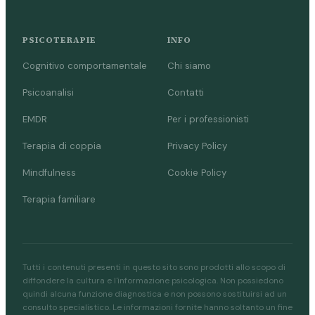
PSICOTERAPIE
INFO
Cognitivo comportamentale
Chi siamo
Psicoanalisi
Contatti
EMDR
Per i professionisti
Terapia di coppia
Privacy Policy
Mindfulness
Cookie Policy
Terapia familiare
Tutti i contenuti presenti in questo sito sono prodotti allo scopo di
diffondere la cultura e l'informazione psicologica. Non possiedono
quindi alcuna funzione diagnostica e non possono sostituirsi ad un
consulto specialistico. Le informazioni fornite hanno soltanto un fine