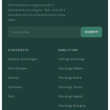
Informazione e supporto per il
benessere psicologico. Test, articoli e
una directory di professionisti in tutta
Italia.
ISCRIVITI
CONTENUTI
DIRECTORY
Disturbi psicologici
Tutti gli psicologi
Psicoterapie
Psicologi Milano
Articoli
Psicologi Roma
Glossario
Psicologi Torino
Test
Psicologi Napoli
Psicologi Bologna