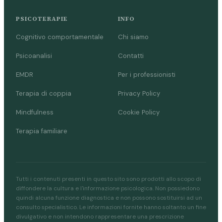
PSICOTERAPIE
INFO
Cognitivo comportamentale
Chi siamo
Psicoanalisi
Contatti
EMDR
Per i professionisti
Terapia di coppia
Privacy Policy
Mindfulness
Cookie Policy
Terapia familiare
Tutti i contenuti presenti in questo sito sono prodotti allo scopo di
diffondere la cultura e l'informazione psicologica. Non possiedono
quindi alcuna funzione diagnostica e non possono sostituirsi ad un
consulto specialistico. Le informazioni fornite hanno soltanto un fine
divulgativo e non intendono rappresentare una prescrizione