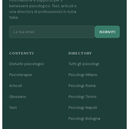
Informazione e supporto per il
benessere psicologico. Test, articoli e
una directory di professionisti in tutta
Italia.
ISCRIVITI
CONTENUTI
DIRECTORY
Disturbi psicologici
Tutti gli psicologi
Psicoterapie
Psicologi Milano
Articoli
Psicologi Roma
Glossario
Psicologi Torino
Test
Psicologi Napoli
Psicologi Bologna