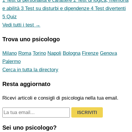
1
Test di personalità e carattere
2
Test di logica, memoria
e abilità
3
Test su disturbi e dipendenze
4
Test divertenti
5
Quiz
Vedi tutti i test →
Trova uno psicologo
Milano
Roma
Torino
Napoli
Bologna
Firenze
Genova
Palermo
Cerca in tutta la directory
Resta aggiornato
Ricevi articoli e consigli di psicologia nella tua email.
ISCRIVITI
Sei uno psicologo?