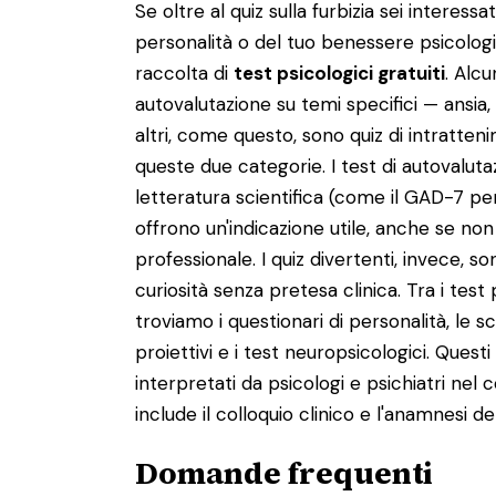
Se oltre al quiz sulla furbizia sei interessa
personalità o del tuo benessere psicolog
raccolta di
test psicologici gratuiti
. Alc
autovalutazione su temi specifici — ansia
altri, come questo, sono quiz di intratte
queste due categorie. I test di autovaluta
letteratura scientifica (come il GAD-7 per
offrono un'indicazione utile, anche se no
professionale. I quiz divertenti, invece, s
curiosità senza pretesa clinica. Tra i test p
troviamo i questionari di personalità, le sc
proiettivi e i test neuropsicologici. Ques
interpretati da psicologi e psichiatri nel
include il colloquio clinico e l'anamnesi d
Domande frequenti