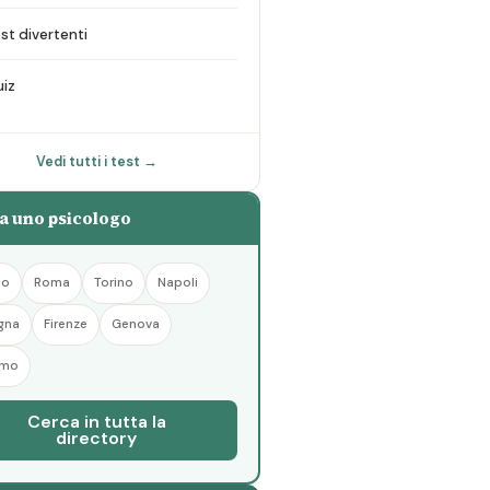
st divertenti
iz
Vedi tutti i test →
a uno psicologo
no
Roma
Torino
Napoli
gna
Firenze
Genova
rmo
Cerca in tutta la
directory