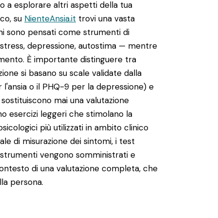
to a esplorare altri aspetti della tua
ico, su
NienteAnsia.it
trovi una vasta
uni sono pensati come strumenti di
, stress, depressione, autostima — mentre
nimento. È importante distinguere tra
zione si basano su scale validate dalla
 l'ansia o il PHQ-9 per la depressione) e
n sostituiscono mai una valutazione
ono esercizi leggeri che stimolano la
sicologici più utilizzati in ambito clinico
ale di misurazione dei sintomi, i test
ti strumenti vengono somministrati e
 contesto di una valutazione completa, che
ella persona.