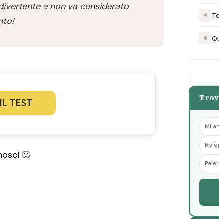
 divertente e non va considerato
Te
4
nto!
Qu
5
Trov
 IL TEST
Mila
Bolo
nosci 🙂
Pale