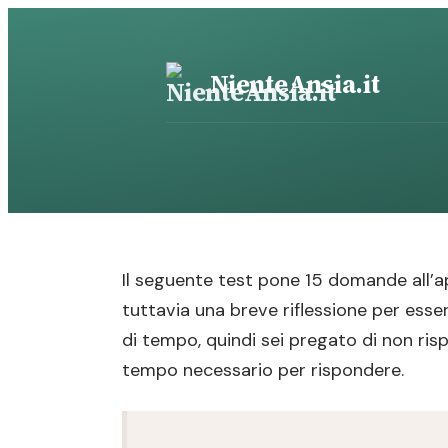
Vai
al
contenuto
NienteAnsia.it
Il seguente test pone 15 domande all’ap
tuttavia una breve riflessione per esse
di tempo, quindi sei pregato di non ris
tempo necessario per rispondere.