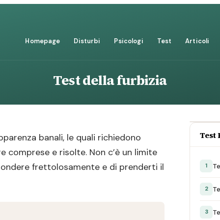
Homepage
Disturbi
Psicologi
Test
Articoli
Test della furbizia
Test 
parenza banali, le quali richiedono
re comprese e risolte. Non c’è un limite
pondere frettolosamente e di prenderti il
Te
1
Te
2
Te
3