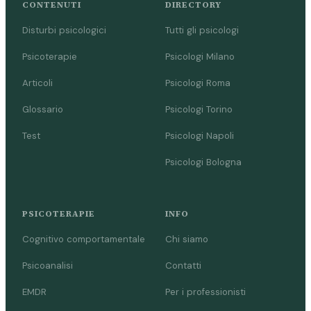
CONTENUTI
DIRECTORY
Disturbi psicologici
Tutti gli psicologi
Psicoterapie
Psicologi Milano
Articoli
Psicologi Roma
Glossario
Psicologi Torino
Test
Psicologi Napoli
Psicologi Bologna
PSICOTERAPIE
INFO
Cognitivo comportamentale
Chi siamo
Psicoanalisi
Contatti
EMDR
Per i professionisti