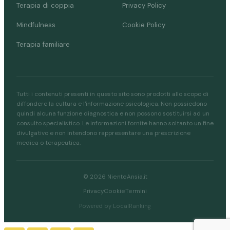
Terapia di coppia
Privacy Policy
Mindfulness
Cookie Policy
Terapia familiare
Tutti i contenuti presenti in questo sito sono prodotti allo scopo di
diffondere la cultura e l'informazione psicologica. Non possiedono
quindi alcuna funzione diagnostica e non possono sostituirsi ad un
consulto specialistico. Le informazioni fornite hanno soltanto un fine
divulgativo e non intendono rappresentare una prescrizione
medica o terapeutica.
© 2026 NienteAnsia.it
Privacy
Cookie
Termini
Powered by LocalRanking