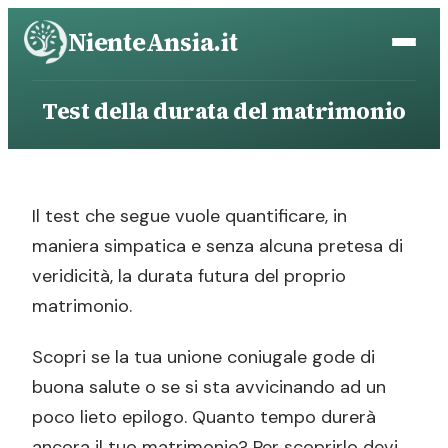
Vai
NienteAnsia.it
al
contenuto
Test della durata del matrimonio
Il test che segue vuole quantificare, in
maniera simpatica e senza alcuna pretesa di
veridicità, la durata futura del proprio
matrimonio.
Scopri se la tua unione coniugale gode di
buona salute o se si sta avvicinando ad un
poco lieto epilogo. Quanto tempo durerà
ancora il tuo matrimonio? Per scoprirlo devi