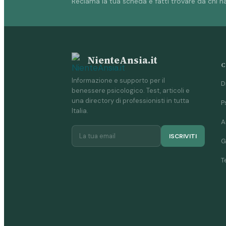
Reclama la tua scheda e fatti trovare da chi ha
NienteAnsia.it
C
Informazione e supporto per il
D
benessere psicologico. Test, articoli e
una directory di professionisti in tutta
P
Italia.
A
ISCRIVITI
G
T