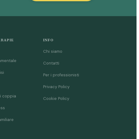
ERAPIE
INFO
Chi siamo
amentale
Contatti
isi
Per i professionisti
Privacy Policy
i coppia
Cookie Policy
ess
amiliare