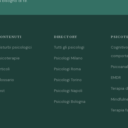
 bisogno di te.
ONTENUTI
DIRECTORY
PSICOT
isturbi psicologici
Tutti gli psicologi
Cognitivo
comport
sicoterapie
Psicologi Milano
Psicoanal
rticoli
Psicologi Roma
EMDR
lossario
Psicologi Torino
Terapia d
est
Psicologi Napoli
Mindfuln
Psicologi Bologna
Terapia f