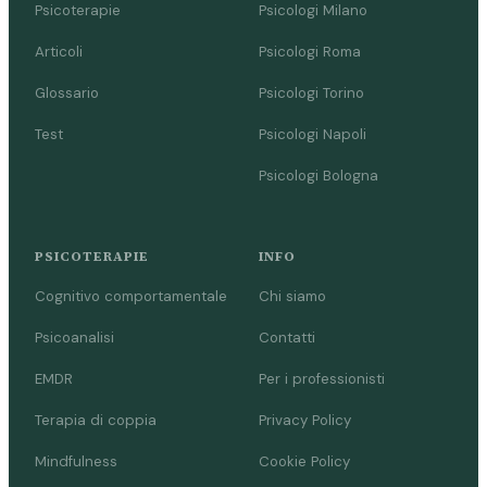
Psicoterapie
Psicologi Milano
Articoli
Psicologi Roma
Glossario
Psicologi Torino
Test
Psicologi Napoli
Psicologi Bologna
PSICOTERAPIE
INFO
Cognitivo comportamentale
Chi siamo
Psicoanalisi
Contatti
EMDR
Per i professionisti
Terapia di coppia
Privacy Policy
Mindfulness
Cookie Policy