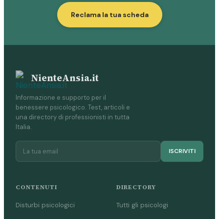
Reclama la tua scheda
NienteAnsia.it
Informazione e supporto per il
benessere psicologico. Test, articoli e
una directory di professionisti in tutta
Italia.
ISCRIVITI
CONTENUTI
DIRECTORY
Disturbi psicologici
Tutti gli psicologi