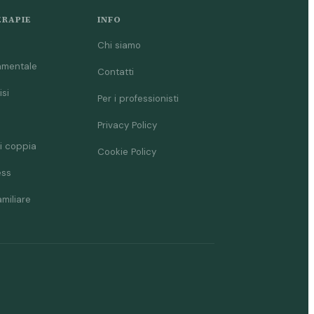
ERAPIE
INFO
Chi siamo
amentale
Contatti
isi
Per i professionisti
Privacy Policy
i coppia
Cookie Policy
ess
amiliare