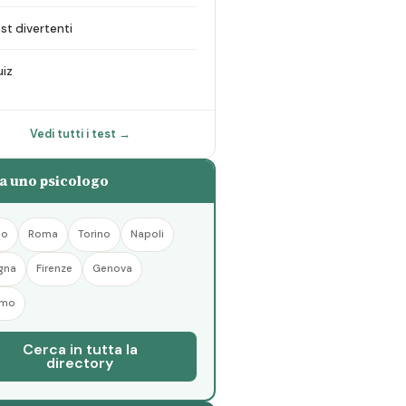
st divertenti
iz
Vedi tutti i test →
a uno psicologo
no
Roma
Torino
Napoli
gna
Firenze
Genova
rmo
Cerca in tutta la
directory