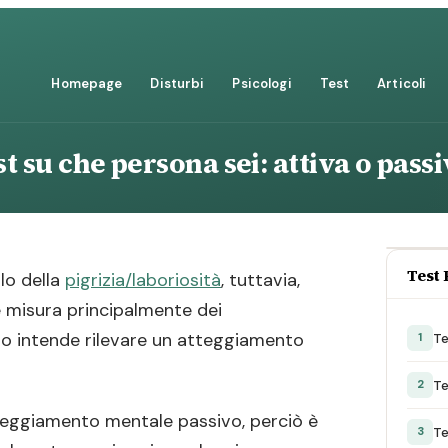
Homepage
Disturbi
Psicologi
Test
Articoli
t su che persona sei: attiva o pass
Test 
lo della
pigrizia/laboriosità
, tuttavia,
 misura principalmente dei
io intende rilevare un atteggiamento
Te
1
Te
2
tteggiamento mentale passivo, perciò è
Te
3