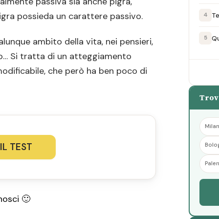
lmente passiva sia anche pigra,
gra possieda un carattere passivo.
Te
4
Qu
5
lunque ambito della vita, nei pensieri,
voro… Si tratta di un atteggiamento
modificabile, che però ha ben poco di
Trov
Mila
 IL TEST
Bolo
Pale
nosci 🙂