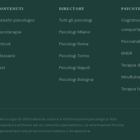
ONTENUTI
DIRECTORY
PSICOT
isturbi psicologici
Tutti gli psicologi
Cognitivo
comport
sicoterapie
Psicologi Milano
Psicoanal
rticoli
Psicologi Roma
EMDR
lossario
Psicologi Torino
Terapia d
est
Psicologi Napoli
Mindfuln
Psicologi Bologna
Terapia f
allo scopo di diffondere la cultura e l'informazione psicologica. Non
ssono sostituirsi ad un consulto specialistico. Le informazioni fornite
appresentare una prescrizione medica o terapeutica.