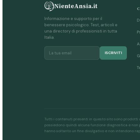
NienteAnsia.it
C
Informazione e supporto per il
D
benessere psicologico. Test, articoli e
una directory di professionisti in tutta
P
Italia.
A
ISCRIVITI
G
T
Tutti i contenuti presenti in questo sito sono prodotti 
possiedono quindi alcuna funzione diagnostica e non po
hanno soltanto un fine divulgativo e non intendono r