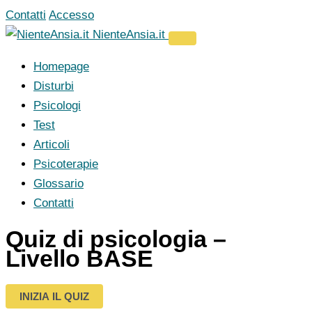
Vai
Contatti
Accesso
al
NienteAnsia.it
contenuto
Homepage
Disturbi
Psicologi
Test
Articoli
Psicoterapie
Glossario
Contatti
Quiz di psicologia –
Livello BASE
INIZIA IL QUIZ