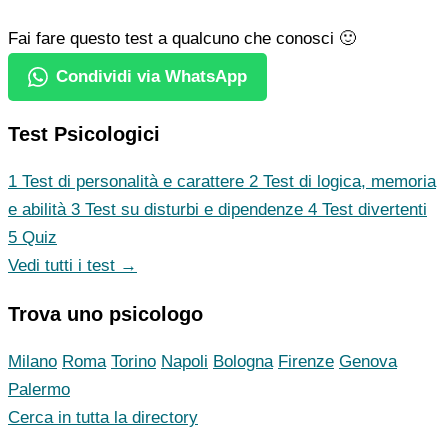
Fai fare questo test a qualcuno che conosci 🙂
Condividi via WhatsApp
Test Psicologici
1
Test di personalità e carattere
2
Test di logica, memoria
e abilità
3
Test su disturbi e dipendenze
4
Test divertenti
5
Quiz
Vedi tutti i test →
Trova uno psicologo
Milano
Roma
Torino
Napoli
Bologna
Firenze
Genova
Palermo
Cerca in tutta la directory