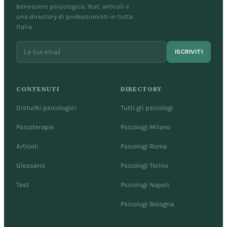
benessere psicologico. Test, articoli e
una directory di professionisti in tutta
Italia.
ISCRIVITI
CONTENUTI
DIRECTORY
Disturbi psicologici
Tutti gli psicologi
Psicoterapie
Psicologi Milano
Articoli
Psicologi Roma
Glossario
Psicologi Torino
Test
Psicologi Napoli
Psicologi Bologna