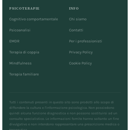
PSICOTERAPIE
INFO
Cognitivo comportamentale
Chi siamo
Psicoanalisi
Contatti
EMDR
Per i professionisti
Terapia di coppia
Privacy Policy
Mindfulness
Cookie Policy
Terapia familiare
Tutti i contenuti presenti in questo sito sono prodotti allo scopo di
diffondere la cultura e l'informazione psicologica. Non possiedono
quindi alcuna funzione diagnostica e non possono sostituirsi ad un
consulto specialistico. Le informazioni fornite hanno soltanto un fine
divulgativo e non intendono rappresentare una prescrizione medica o
terapeutica.