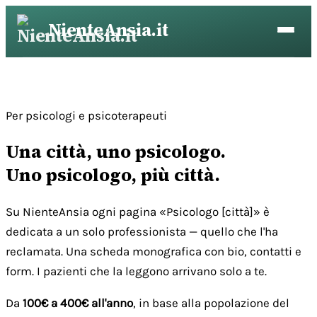
Vai
NienteAnsia.it
al
contenuto
Per psicologi e psicoterapeuti
Una città, uno psicologo.
Uno psicologo, più città.
Su NienteAnsia ogni pagina «Psicologo [città]» è
dedicata a un solo professionista — quello che l'ha
reclamata. Una scheda monografica con bio, contatti e
form. I pazienti che la leggono arrivano solo a te.
Da
100€ a 400€ all'anno
, in base alla popolazione del