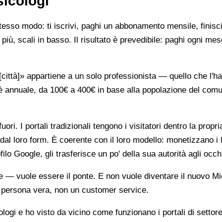
sicologi
stesso modo: ti iscrivi, paghi un abbonamento mensile, finisci
più, scali in basso. Il risultato è prevedibile: paghi ogni mes
ttà]» appartiene a un solo professionista — quello che l'ha 
è annuale, da 100€ a 400€ in base alla popolazione del comune
ori. I portali tradizionali tengono i visitatori dentro la propr
dal loro form. È coerente con il loro modello: monetizzano i 
ilo Google, gli trasferisce un po' della sua autorità agli occh
te — vuole essere il ponte. E non vuole diventare il nuovo Mi
na persona vera, non un customer service.
gi e ho visto da vicino come funzionano i portali di settore