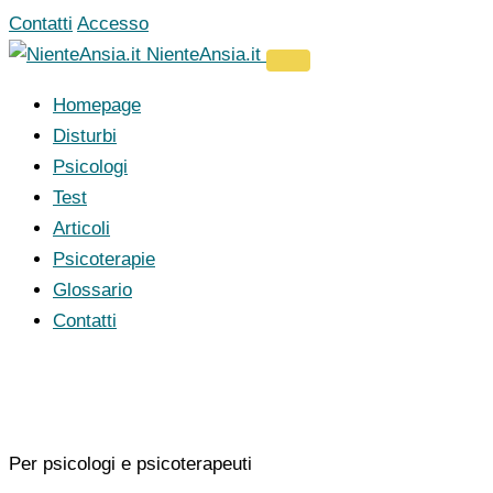
Vai
Contatti
Accesso
al
NienteAnsia.it
contenuto
Homepage
Disturbi
Psicologi
Test
Articoli
Psicoterapie
Glossario
Contatti
Per psicologi e psicoterapeuti