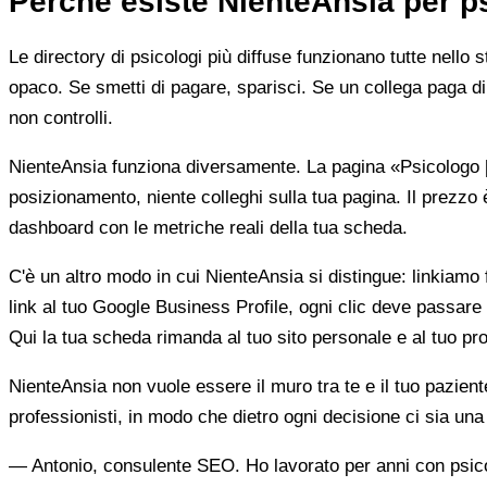
Perché esiste NienteAnsia per p
Le directory di psicologi più diffuse funzionano tutte nello 
opaco. Se smetti di pagare, sparisci. Se un collega paga di 
non controlli.
NienteAnsia funziona diversamente. La pagina «Psicologo [ci
posizionamento, niente colleghi sulla tua pagina. Il prezzo 
dashboard con le metriche reali della tua scheda.
C'è un altro modo in cui NienteAnsia si distingue: linkiamo fu
link al tuo Google Business Profile, ogni clic deve passare 
Qui la tua scheda rimanda al tuo sito personale e al tuo prof
NienteAnsia non vuole essere il muro tra te e il tuo pazien
professionisti, in modo che dietro ogni decisione ci sia u
— Antonio, consulente SEO. Ho lavorato per anni con psicolo