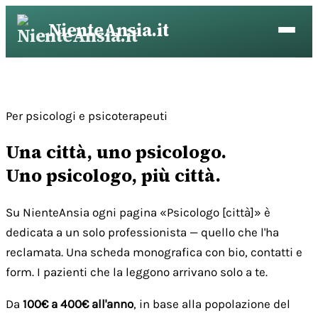
Vai
NienteAnsia.it
al
contenuto
Per psicologi e psicoterapeuti
Una città, uno psicologo.
Uno psicologo, più città.
Su NienteAnsia ogni pagina «Psicologo [città]» è
dedicata a un solo professionista — quello che l'ha
reclamata. Una scheda monografica con bio, contatti e
form. I pazienti che la leggono arrivano solo a te.
Da
100€ a 400€ all'anno
, in base alla popolazione del