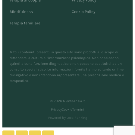
Terapia di coppia
Privacy Policy
Mindfulness
Cookie Policy
Terapia familiare
Tutti i contenuti presenti in questo sito sono prodotti allo scopo di
diffondere la cultura e l'informazione psicologica. Non possiedono
quindi alcuna funzione diagnostica e non possono sostituirsi ad un
consulto specialistico. Le informazioni fornite hanno soltanto un fine
divulgativo e non intendono rappresentare una prescrizione medica o
terapeutica.
© 2026 NienteAnsia.it
Privacy
Cookie
Termini
Powered by LocalRanking