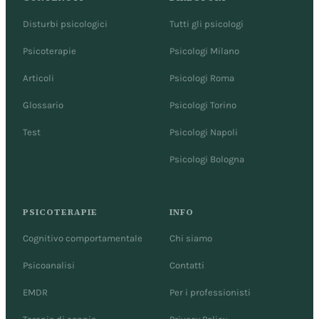
Disturbi psicologici
Tutti gli psicologi
Psicoterapie
Psicologi Milano
Articoli
Psicologi Roma
Glossario
Psicologi Torino
Test
Psicologi Napoli
Psicologi Bologna
PSICOTERAPIE
INFO
Cognitivo comportamentale
Chi siamo
Psicoanalisi
Contatti
EMDR
Per i professionisti