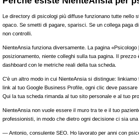
Perché esiste NienteAnsia per p
Le directory di psicologi più diffuse funzionano tutte nello 
opaco. Se smetti di pagare, sparisci. Se un collega paga di 
non controlli.
NienteAnsia funziona diversamente. La pagina «Psicologo [ci
posizionamento, niente colleghi sulla tua pagina. Il prezzo 
dashboard con le metriche reali della tua scheda.
C'è un altro modo in cui NienteAnsia si distingue: linkiamo fu
link al tuo Google Business Profile, ogni clic deve passare 
Qui la tua scheda rimanda al tuo sito personale e al tuo prof
NienteAnsia non vuole essere il muro tra te e il tuo pazien
professionisti, in modo che dietro ogni decisione ci sia u
— Antonio, consulente SEO. Ho lavorato per anni con psicolo