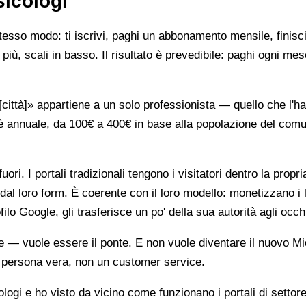
sicologi
stesso modo: ti iscrivi, paghi un abbonamento mensile, finisci
più, scali in basso. Il risultato è prevedibile: paghi ogni mes
ttà]» appartiene a un solo professionista — quello che l'ha 
è annuale, da 100€ a 400€ in base alla popolazione del comune
ori. I portali tradizionali tengono i visitatori dentro la propr
dal loro form. È coerente con il loro modello: monetizzano i 
ilo Google, gli trasferisce un po' della sua autorità agli occh
te — vuole essere il ponte. E non vuole diventare il nuovo Mi
na persona vera, non un customer service.
gi e ho visto da vicino come funzionano i portali di settore