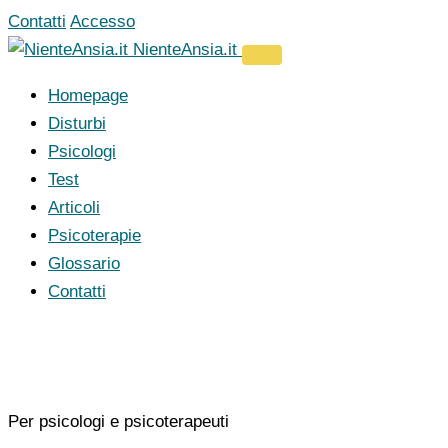
Vai
Contatti
Accesso
al
NienteAnsia.it
contenuto
Homepage
Disturbi
Psicologi
Test
Articoli
Psicoterapie
Glossario
Contatti
Per psicologi e psicoterapeuti