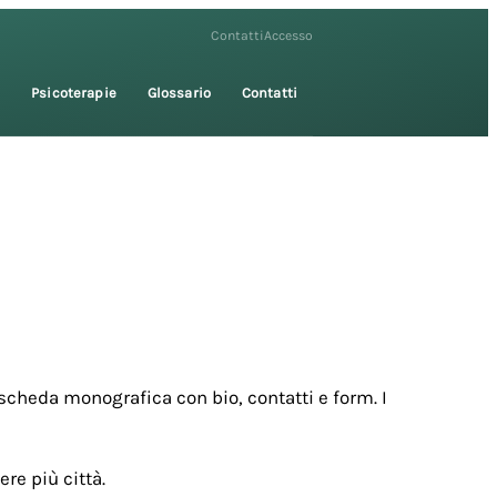
Contatti
Accesso
i
Psicoterapie
Glossario
Contatti
scheda monografica con bio, contatti e form. I
re più città.