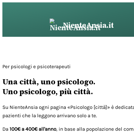
Vai
al
contenuto
NienteAnsia.it
Per psicologi e psicoterapeuti
Una città, uno psicologo.
Uno psicologo, più città.
Su NienteAnsia ogni pagina «Psicologo [città]» è dedicata
pazienti che la leggono arrivano solo a te.
Da
100€ a 400€ all'anno
, in base alla popolazione del com