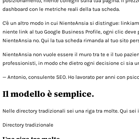
posizionamento, niente colleghi sulla tua pagina. Il prezz
dashboard con le metriche reali della tua scheda.
C'è un altro modo in cui NienteAnsia si distingue: linkiamo 
niente link al tuo Google Business Profile, ogni clic deve 
NienteAnsia no. Qui la tua scheda rimanda al tuo sito person
NienteAnsia non vuole essere il muro tra te e il tuo pazie
professionisti, in modo che dietro ogni decisione ci sia 
— Antonio, consulente SEO. Ho lavorato per anni con psicol
Il modello è semplice.
Nelle directory tradizionali sei una riga tra molte. Qui sei i
Directory tradizionale
Una riga tra molte