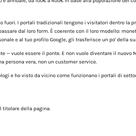
o è annuale, da 100€ a 400€ in base alla popolazione del com
fuori. I portali tradizionali tengono i visitatori dentro la p
passare dal loro form. È coerente con il loro modello: monet
ale e al tuo profilo Google, gli trasferisce un po' della sua
nte — vuole essere il ponte. E non vuole diventare il nuovo
una persona vera, non un customer service.
ogi e ho visto da vicino come funzionano i portali di settor
l titolare della pagina.