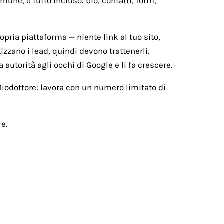
une, e tutto incluso: bio, contatti, form,
ropria piattaforma — niente link al tuo sito,
izzano i lead, quindi devono trattenerli.
 autorità agli occhi di Google e li fa crescere.
 Miodottore: lavora con un numero limitato di
e.