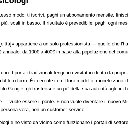
sicologi
stesso modo: ti iscrivi, paghi un abbonamento mensile, finisci
più, scali in basso. Il risultato è prevedibile: paghi ogni mes
ttà]» appartiene a un solo professionista — quello che l'ha 
è annuale, da 100€ a 400€ in base alla popolazione del comune
ori. I portali tradizionali tengono i visitatori dentro la propr
dal loro form. È coerente con il loro modello: monetizzano i 
ilo Google, gli trasferisce un po' della sua autorità agli occh
te — vuole essere il ponte. E non vuole diventare il nuovo Mi
na persona vera, non un customer service.
gi e ho visto da vicino come funzionano i portali di settore