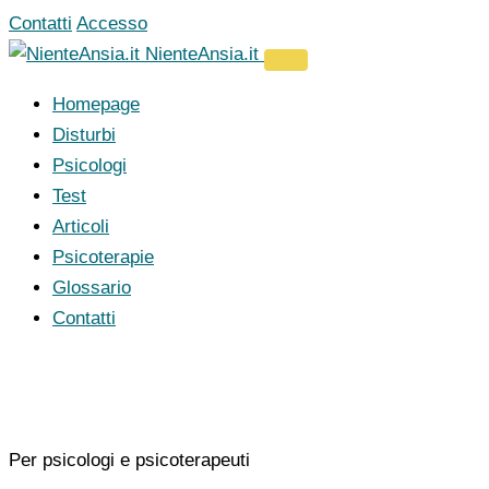
Vai
Contatti
Accesso
al
NienteAnsia.it
contenuto
Homepage
Disturbi
Psicologi
Test
Articoli
Psicoterapie
Glossario
Contatti
Per psicologi e psicoterapeuti