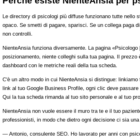
Perché esiste NienteAnsia per p
Le directory di psicologi più diffuse funzionano tutte nello 
opaco. Se smetti di pagare, sparisci. Se un collega paga di 
non controlli.
NienteAnsia funziona diversamente. La pagina «Psicologo [ci
posizionamento, niente colleghi sulla tua pagina. Il prezzo 
dashboard con le metriche reali della tua scheda.
C'è un altro modo in cui NienteAnsia si distingue: linkiamo fu
link al tuo Google Business Profile, ogni clic deve passare 
Qui la tua scheda rimanda al tuo sito personale e al tuo prof
NienteAnsia non vuole essere il muro tra te e il tuo pazien
professionisti, in modo che dietro ogni decisione ci sia u
— Antonio, consulente SEO. Ho lavorato per anni con psicolo