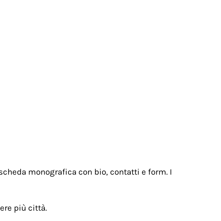
Contatti
Accesso
gi
Test
Articoli
Psicoterapie
Glossario
Contatti
scheda monografica con bio, contatti e form. I
re più città.