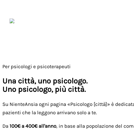
Vai
al
contenuto
NienteAnsia.it
Per psicologi e psicoterapeuti
Una città, uno psicologo.
Uno psicologo, più città.
Su NienteAnsia ogni pagina «Psicologo [città]» è dedicata
pazienti che la leggono arrivano solo a te.
Da
100€ a 400€ all'anno
, in base alla popolazione del com