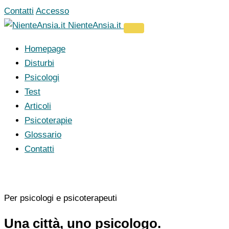
Vai
Contatti
Accesso
al
NienteAnsia.it
contenuto
Homepage
Disturbi
Psicologi
Test
Articoli
Psicoterapie
Glossario
Contatti
Per psicologi e psicoterapeuti
Una città, uno psicologo.