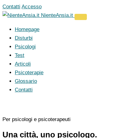
Vai
Contatti
Accesso
al
NienteAnsia.it
contenuto
Homepage
Disturbi
Psicologi
Test
Articoli
Psicoterapie
Glossario
Contatti
Per psicologi e psicoterapeuti
Una città, uno psicologo.