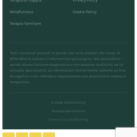
Terapia di coppia
Privacy Policy
Mindfulness
Cookie Policy
Terapia familiare
Tutti i contenuti presenti in questo sito sono prodotti allo scopo di
diffondere la cultura e l'informazione psicologica. Non possiedono
quindi alcuna funzione diagnostica e non possono sostituirsi ad un
consulto specialistico. Le informazioni fornite hanno soltanto un fine
divulgativo e non intendono rappresentare una prescrizione medica o
terapeutica.
© 2026 NienteAnsia.it
Privacy
Cookie
Termini
Powered by LocalRanking