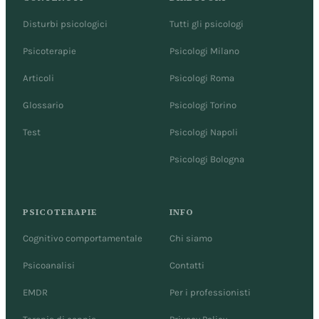
Disturbi psicologici
Tutti gli psicologi
Psicoterapie
Psicologi Milano
Articoli
Psicologi Roma
Glossario
Psicologi Torino
Test
Psicologi Napoli
Psicologi Bologna
PSICOTERAPIE
INFO
Cognitivo comportamentale
Chi siamo
Psicoanalisi
Contatti
EMDR
Per i professionisti