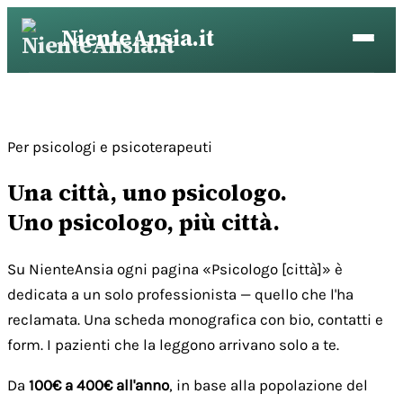
Vai
NienteAnsia.it
al
contenuto
Per psicologi e psicoterapeuti
Una città, uno psicologo.
Uno psicologo, più città.
Su NienteAnsia ogni pagina «Psicologo [città]» è
dedicata a un solo professionista — quello che l'ha
reclamata. Una scheda monografica con bio, contatti e
form. I pazienti che la leggono arrivano solo a te.
Da
100€ a 400€ all'anno
, in base alla popolazione del