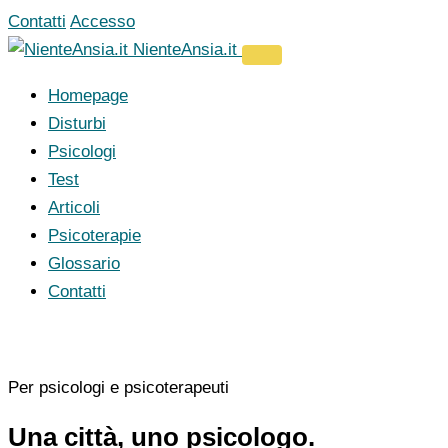
Vai
Contatti
Accesso
al
NienteAnsia.it
contenuto
Homepage
Disturbi
Psicologi
Test
Articoli
Psicoterapie
Glossario
Contatti
Per psicologi e psicoterapeuti
Una città, uno psicologo.