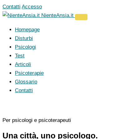
Vai
Contatti
Accesso
al
NienteAnsia.it
contenuto
Homepage
Disturbi
Psicologi
Test
Articoli
Psicoterapie
Glossario
Contatti
Per psicologi e psicoterapeuti
Una città, uno psicologo.