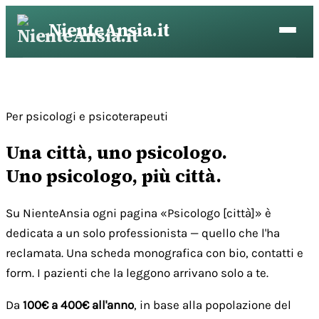
Vai
NienteAnsia.it
al
contenuto
Per psicologi e psicoterapeuti
Una città, uno psicologo.
Uno psicologo, più città.
Su NienteAnsia ogni pagina «Psicologo [città]» è
dedicata a un solo professionista — quello che l'ha
reclamata. Una scheda monografica con bio, contatti e
form. I pazienti che la leggono arrivano solo a te.
Da
100€ a 400€ all'anno
, in base alla popolazione del