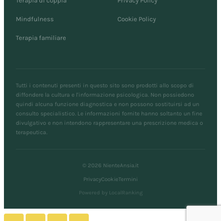
Terapia di coppia
Privacy Policy
Mindfulness
Cookie Policy
Terapia familiare
Tutti i contenuti presenti in questo sito sono prodotti allo scopo di
diffondere la cultura e l'informazione psicologica. Non possiedono
quindi alcuna funzione diagnostica e non possono sostituirsi ad un
consulto specialistico. Le informazioni fornite hanno soltanto un fine
divulgativo e non intendono rappresentare una prescrizione medica o
terapeutica.
© 2026 NienteAnsia.it
Privacy
Cookie
Termini
Powered by LocalRanking