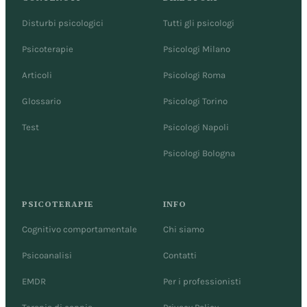
Disturbi psicologici
Tutti gli psicologi
Psicoterapie
Psicologi Milano
Articoli
Psicologi Roma
Glossario
Psicologi Torino
Test
Psicologi Napoli
Psicologi Bologna
PSICOTERAPIE
INFO
Cognitivo comportamentale
Chi siamo
Psicoanalisi
Contatti
EMDR
Per i professionisti