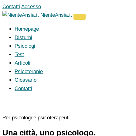
Vai
Contatti
Accesso
al
NienteAnsia.it
contenuto
Homepage
Disturbi
Psicologi
Test
Articoli
Psicoterapie
Glossario
Contatti
Per psicologi e psicoterapeuti
Una città, uno psicologo.