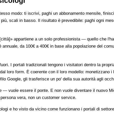
sicologi
stesso modo: ti iscrivi, paghi un abbonamento mensile, finisci
più, scali in basso. Il risultato è prevedibile: paghi ogni mes
ttà]» appartiene a un solo professionista — quello che l'ha 
è annuale, da 100€ a 400€ in base alla popolazione del comune
ori. I portali tradizionali tengono i visitatori dentro la propr
dal loro form. È coerente con il loro modello: monetizzano i 
ilo Google, gli trasferisce un po' della sua autorità agli occh
te — vuole essere il ponte. E non vuole diventare il nuovo Mi
na persona vera, non un customer service.
gi e ho visto da vicino come funzionano i portali di settore