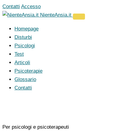
Vai
Contatti
Accesso
al
NienteAnsia.it
contenuto
Homepage
Disturbi
Psicologi
Test
Articoli
Psicoterapie
Glossario
Contatti
Per psicologi e psicoterapeuti