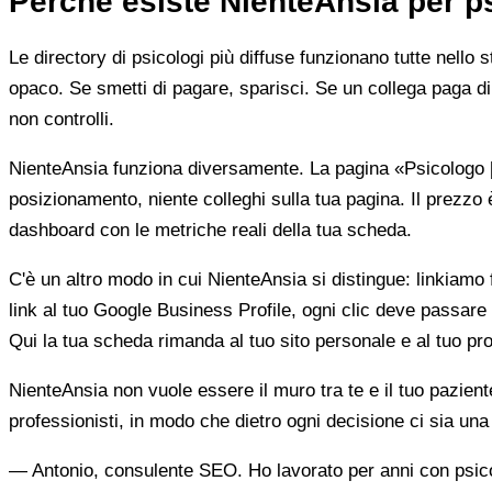
Perché esiste NienteAnsia per p
Le directory di psicologi più diffuse funzionano tutte nello 
opaco. Se smetti di pagare, sparisci. Se un collega paga di 
non controlli.
NienteAnsia funziona diversamente. La pagina «Psicologo [ci
posizionamento, niente colleghi sulla tua pagina. Il prezzo 
dashboard con le metriche reali della tua scheda.
C'è un altro modo in cui NienteAnsia si distingue: linkiamo fu
link al tuo Google Business Profile, ogni clic deve passare 
Qui la tua scheda rimanda al tuo sito personale e al tuo prof
NienteAnsia non vuole essere il muro tra te e il tuo pazien
professionisti, in modo che dietro ogni decisione ci sia u
— Antonio, consulente SEO. Ho lavorato per anni con psicolo