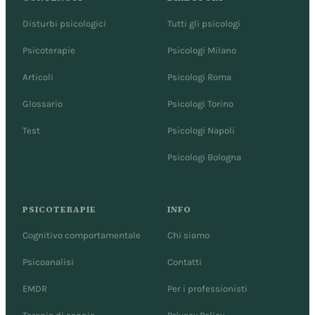
Disturbi psicologici
Tutti gli psicologi
Psicoterapie
Psicologi Milano
Articoli
Psicologi Roma
Glossario
Psicologi Torino
Test
Psicologi Napoli
Psicologi Bologna
PSICOTERAPIE
INFO
Cognitivo comportamentale
Chi siamo
Psicoanalisi
Contatti
EMDR
Per i professionisti