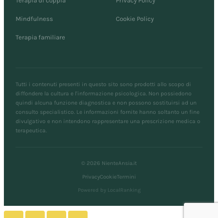
Terapia di coppia
Privacy Policy
Mindfulness
Cookie Policy
Terapia familiare
Tutti i contenuti presenti in questo sito sono prodotti allo scopo di
diffondere la cultura e l'informazione psicologica. Non possiedono
quindi alcuna funzione diagnostica e non possono sostituirsi ad un
consulto specialistico. Le informazioni fornite hanno soltanto un fine
divulgativo e non intendono rappresentare una prescrizione medica o
terapeutica.
© 2026 NienteAnsia.it
Privacy
Cookie
Termini
Powered by LocalRanking