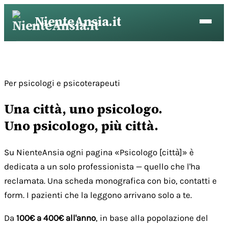
Vai
NienteAnsia.it
al
contenuto
Per psicologi e psicoterapeuti
Una città, uno psicologo.
Uno psicologo, più città.
Su NienteAnsia ogni pagina «Psicologo [città]» è
dedicata a un solo professionista — quello che l'ha
reclamata. Una scheda monografica con bio, contatti e
form. I pazienti che la leggono arrivano solo a te.
Da
100€ a 400€ all'anno
, in base alla popolazione del