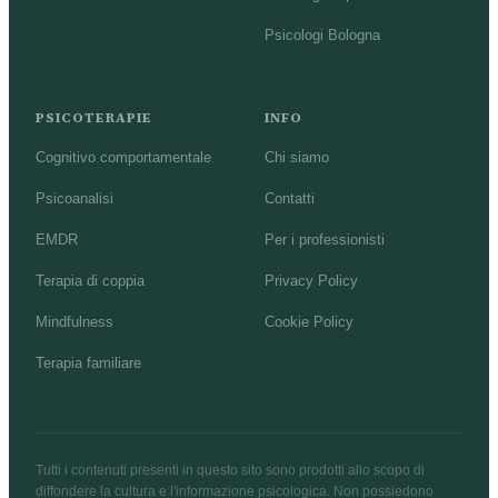
Psicologi Bologna
PSICOTERAPIE
INFO
Cognitivo comportamentale
Chi siamo
Psicoanalisi
Contatti
EMDR
Per i professionisti
Terapia di coppia
Privacy Policy
Mindfulness
Cookie Policy
Terapia familiare
Tutti i contenuti presenti in questo sito sono prodotti allo scopo di
diffondere la cultura e l'informazione psicologica. Non possiedono