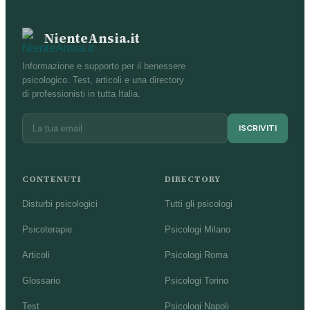
NienteAnsia.it
Informazione e supporto per il benessere
psicologico. Test, articoli e una directory
di professionisti in tutta Italia.
ISCRIVITI
CONTENUTI
DIRECTORY
Disturbi psicologici
Tutti gli psicologi
Psicoterapie
Psicologi Milano
Articoli
Psicologi Roma
Glossario
Psicologi Torino
Test
Psicologi Napoli