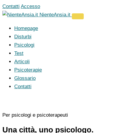
Vai
Contatti
Accesso
al
NienteAnsia.it
contenuto
Homepage
Disturbi
Psicologi
Test
Articoli
Psicoterapie
Glossario
Contatti
Per psicologi e psicoterapeuti
Una città, uno psicologo.