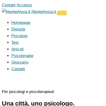
Vai
Contatti
Accesso
al
NienteAnsia.it
contenuto
Homepage
Disturbi
Psicologi
Test
Articoli
Psicoterapie
Glossario
Contatti
Per psicologi e psicoterapeuti
Una città, uno psicologo.